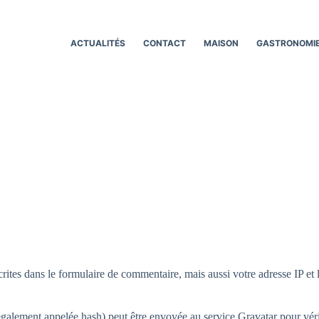
ACTUALITÉS
CONTACT
MAISON
GASTRONOMI
tes dans le formulaire de commentaire, mais aussi votre adresse IP et l’
alement appelée hash) peut être envoyée au service Gravatar pour vérifie