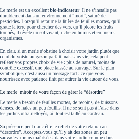
Le merle est un excellent
bio-indicateur
. Il ne s’installe pas
durablement dans un environnement “mort”, saturé de
pesticides. Lorsqu’il retourne la litière de feuilles mortes, qu’il
gratte la terre pour chercher des vers, qu’il picore les fruits
tombés, il révèle un sol vivant, riche en humus et en micro-
organismes.
En clair, si un merle s’obstine à choisir votre jardin plutôt que
celui du voisin au gazon parfait mais sans vie, cela peut
refléter vos propres choix de vie : plus de naturel, moins de
contrôle excessif, une place laissée au sauvage. Sur le plan
symbolique, c’est aussi un message fort : ce que vous
nourrissez avec patience finit par attirer la vie autour de vous.
Le merle, miroir de votre façon de gérer le “désordre”
Le merle a besoin de feuilles mortes, de recoins, de buissons
denses, de haies un peu fouillis. Il ne se sent pas à l’aise dans
les jardins ultra-nettoyés, où tout est taillé au cordeau.
Sa présence peut donc être le reflet de votre relation au
“désordre”. Acceptez-vous qu’il y ait des zones un peu
sauvages, moins maîtrisées, dans votre jardin comme dans