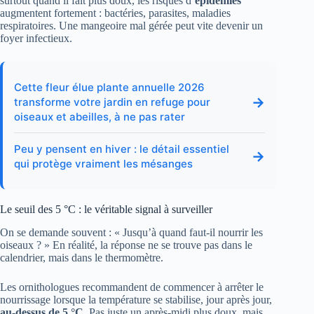
surtout quand il fait plus doux, les risques d’
épidémies
augmentent fortement : bactéries, parasites, maladies
respiratoires. Une mangeoire mal gérée peut vite devenir un
foyer infectieux.
Cette fleur élue plante annuelle 2026
→
transforme votre jardin en refuge pour
oiseaux et abeilles, à ne pas rater
Peu y pensent en hiver : le détail essentiel
→
qui protège vraiment les mésanges
Le seuil des 5 °C : le véritable signal à surveiller
On se demande souvent : « Jusqu’à quand faut-il nourrir les
oiseaux ? » En réalité, la réponse ne se trouve pas dans le
calendrier, mais dans le thermomètre.
Les ornithologues recommandent de commencer à arrêter le
nourrissage lorsque la température se stabilise, jour après jour,
au-dessus de 5 °C
. Pas juste un après-midi plus doux, mais