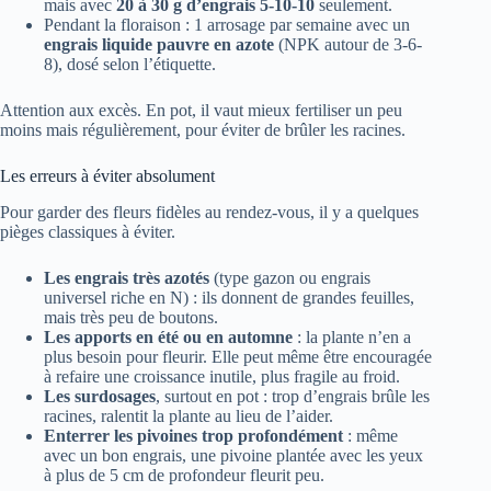
mais avec
20 à 30 g d’engrais 5-10-10
seulement.
Pendant la floraison : 1 arrosage par semaine avec un
engrais liquide pauvre en azote
(NPK autour de 3-6-
8), dosé selon l’étiquette.
Attention aux excès. En pot, il vaut mieux fertiliser un peu
moins mais régulièrement, pour éviter de brûler les racines.
Les erreurs à éviter absolument
Pour garder des fleurs fidèles au rendez-vous, il y a quelques
pièges classiques à éviter.
Les engrais très azotés
(type gazon ou engrais
universel riche en N) : ils donnent de grandes feuilles,
mais très peu de boutons.
Les apports en été ou en automne
: la plante n’en a
plus besoin pour fleurir. Elle peut même être encouragée
à refaire une croissance inutile, plus fragile au froid.
Les surdosages
, surtout en pot : trop d’engrais brûle les
racines, ralentit la plante au lieu de l’aider.
Enterrer les pivoines trop profondément
: même
avec un bon engrais, une pivoine plantée avec les yeux
à plus de 5 cm de profondeur fleurit peu.