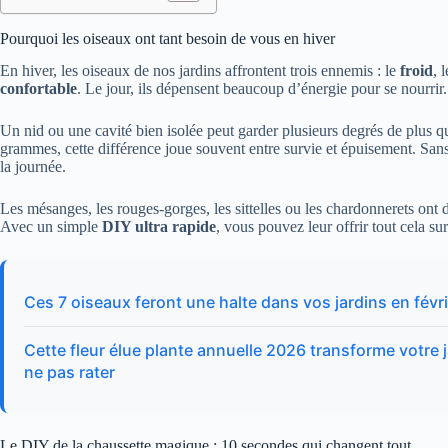
Pourquoi les oiseaux ont tant besoin de vous en hiver
En hiver, les oiseaux de nos jardins affrontent trois ennemis : le
froid
, 
confortable
. Le jour, ils dépensent beaucoup d’énergie pour se nourrir. L
Un nid ou une cavité bien isolée peut garder plusieurs degrés de plus qu
grammes, cette différence joue souvent entre survie et épuisement. San
la journée.
Les mésanges, les rouges-gorges, les sittelles ou les chardonnerets ont d
Avec un simple
DIY ultra rapide
, vous pouvez leur offrir tout cela s
Ces 7 oiseaux feront une halte dans vos jardins en févri
Cette fleur élue plante annuelle 2026 transforme votre j
ne pas rater
Le DIY de la chaussette magique : 10 secondes qui changent tout