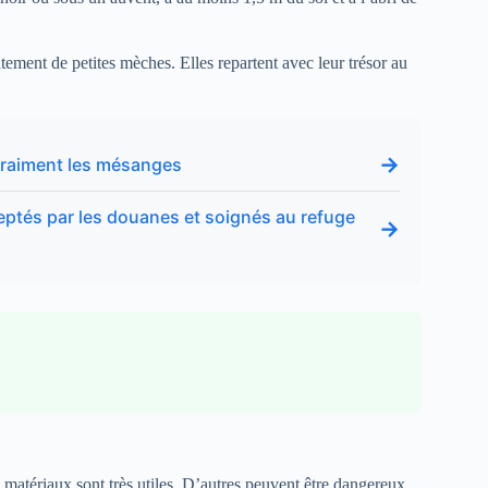
tement de petites mèches. Elles repartent avec leur trésor au
→
e vraiment les mésanges
ceptés par les douanes et soignés au refuge
→
 matériaux sont très utiles. D’autres peuvent être dangereux.