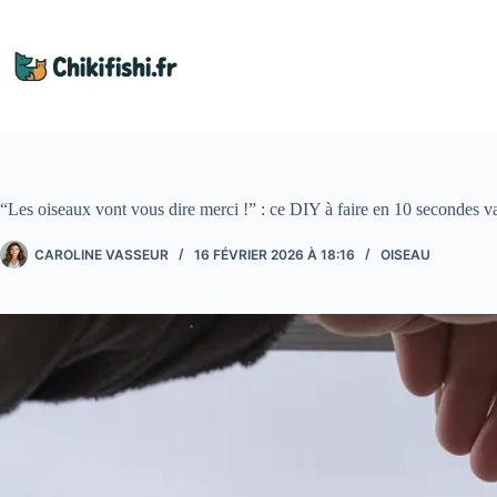
Passer
au
contenu
“Les oiseaux vont vous dire merci !” : ce DIY à faire en 10 secondes va
CAROLINE VASSEUR
16 FÉVRIER 2026 À 18:16
OISEAU