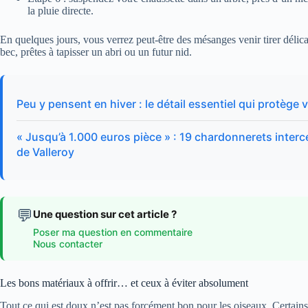
la pluie directe.
En quelques jours, vous verrez peut-être des mésanges venir tirer délica
bec, prêtes à tapisser un abri ou un futur nid.
Peu y pensent en hiver : le détail essentiel qui protèg
« Jusqu’à 1.000 euros pièce » : 19 chardonnerets inter
de Valleroy
💬
Une question sur cet article ?
Poser ma question en commentaire
Nous contacter
Les bons matériaux à offrir… et ceux à éviter absolument
Tout ce qui est doux n’est pas forcément bon pour les oiseaux. Certains