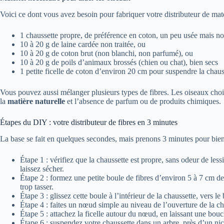
Voici ce dont vous avez besoin pour fabriquer votre distributeur de maté
1 chaussette propre, de préférence en coton, un peu usée mais no
10 à 20 g de laine cardée non traitée, ou
10 à 20 g de coton brut (non blanchi, non parfumé), ou
10 à 20 g de poils d’animaux brossés (chien ou chat), bien secs
1 petite ficelle de coton d’environ 20 cm pour suspendre la chaus
Vous pouvez aussi mélanger plusieurs types de fibres. Les oiseaux chois
la
matière naturelle
et l’absence de parfum ou de produits chimiques.
Étapes du DIY : votre distributeur de fibres en 3 minutes
La base se fait en quelques secondes, mais prenons 3 minutes pour bien f
Étape 1 : vérifiez que la chaussette est propre, sans odeur de lessi
laissez sécher.
Étape 2 : formez une petite boule de fibres d’environ 5 à 7 cm de
trop tasser.
Étape 3 : glissez cette boule à l’intérieur de la chaussette, vers le
Étape 4 : faites un nœud simple au niveau de l’ouverture de la ch
Étape 5 : attachez la ficelle autour du nœud, en laissant une bouc
Étape 6 : suspendez votre chaussette dans un arbre, près d’un nic