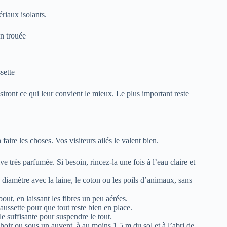
riaux isolants.
n trouée
sette
iront ce qui leur convient le mieux. Le plus important reste
aire les choses. Vos visiteurs ailés le valent bien.
ve très parfumée. Si besoin, rincez-la une fois à l’eau claire et
 diamètre avec la laine, le coton ou les poils d’animaux, sans
 bout, en laissant les fibres un peu aérées.
aussette pour que tout reste bien en place.
le suffisante pour suspendre le tout.
hoir ou sous un auvent, à au moins 1,5 m du sol et à l’abri de